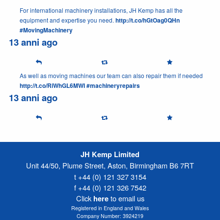
For international machinery installations, JH Kemp has all the
equipment and expertise you need.
http://t.co/hGtOag0QHn
#MovingMachinery
13 anni ago
As well as moving machines our team can also repair them if needed
http://t.co/RiWhGL6MWI
#machineryrepairs
13 anni ago
JH Kemp Limited
Unit 44/50, Plume Street, Aston, Birmingham B6 7RT
t +44 (0) 121 327 3154
f +44 (0) 121 326 7542
Click
to email us
here
Registered in England and Wales
Company Number: 3924219